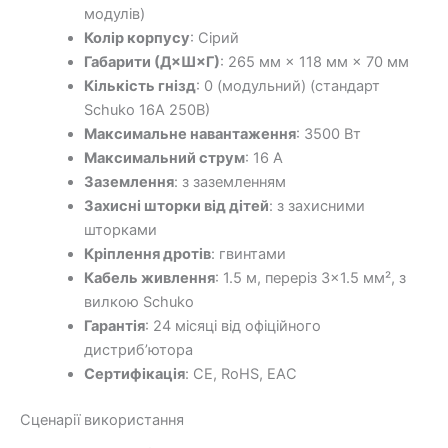
модулів)
Колір корпусу
: Сірий
Габарити (Д×Ш×Г)
: 265 мм × 118 мм × 70 мм
Кількість гнізд
: 0 (модульний) (стандарт
Schuko 16А 250В)
Максимальне навантаження
: 3500 Вт
Максимальний струм
: 16 А
Заземлення
: з заземленням
Захисні шторки від дітей
: з захисними
шторками
Кріплення дротів
: гвинтами
Кабель живлення
: 1.5 м, переріз 3×1.5 мм², з
вилкою Schuko
Гарантія
: 24 місяці від офіційного
дистриб’ютора
Сертифікація
: CE, RoHS, EAC
Сценарії використання