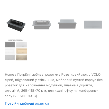
265×118×70
мм,
для
кухні,
офісу
чи
конференц-
залу
(VL-
SHS013-
G)
quantity
Home
/
Потрійні меблеві розетки
/ Розетковий люк LIVOLO
сірий, вбудований у стільницю, меблевий пустий корпус без
розеток для наповнення модулями, плавне відкриття,
алюміній, 265×118×70 мм, для кухні, офісу чи конференц-
залу (VL-SHS013-G)
Потрійні меблеві розетки