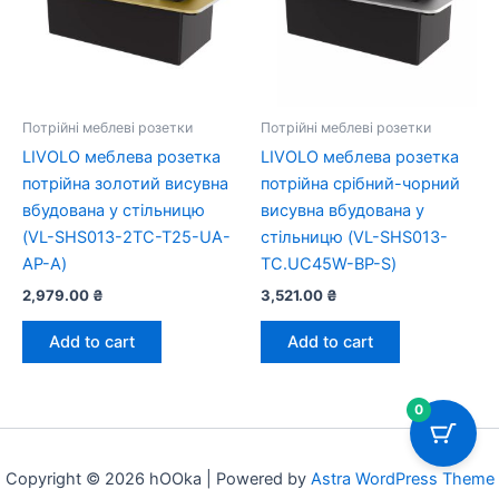
Потрійні меблеві розетки
Потрійні меблеві розетки
LIVOLO меблева розетка
LIVOLO меблева розетка
потрійна золотий висувна
потрійна срібний-чорний
вбудована у стільницю
висувна вбудована у
(VL-SHS013-2TC-T25-UA-
стільницю (VL-SHS013-
AP-A)
TC.UC45W-BP-S)
2,979.00
₴
3,521.00
₴
Add to cart
Add to cart
0
Copyright © 2026 hOOka | Powered by
Astra WordPress Theme