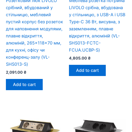
Розетковий люк LIVOLO
Меблева розетка потрійна
срібний, вбудований у
LIVOLO срібна, вбудована
стільницю, меблевий
у стільницю, з USB-A і USB
пустий корпус без розеток
Type-C 36 Вт, висувна, з
для наповнення модулями,
заземленням, плавне
плавне відкриття,
відкриття, алюміній (VL-
алюміній, 265×118×70 мм,
SHS013-FCTC-
для кухні, офісу чи
FCUA.UCBP-S)
конференц-залу (VL-
4,805.00
₴
SHS013-S)
Add to cart
2,091.00
₴
Add to cart