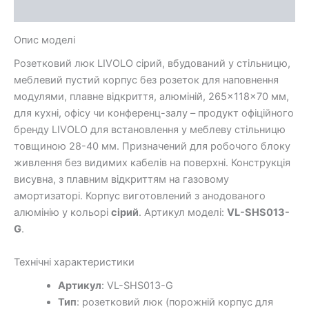
Additional information
Опис моделі
Розетковий люк LIVOLO сірий, вбудований у стільницю,
меблевий пустий корпус без розеток для наповнення
модулями, плавне відкриття, алюміній, 265×118×70 мм,
для кухні, офісу чи конференц-залу – продукт офіційного
бренду LIVOLO для встановлення у меблеву стільницю
товщиною 28-40 мм. Призначений для робочого блоку
живлення без видимих кабелів на поверхні. Конструкція
висувна, з плавним відкриттям на газовому
амортизаторі. Корпус виготовлений з анодованого
алюмінію у кольорі
сірий
. Артикул моделі:
VL-SHS013-
G
.
Технічні характеристики
Артикул
: VL-SHS013-G
Тип
: розетковий люк (порожній корпус для