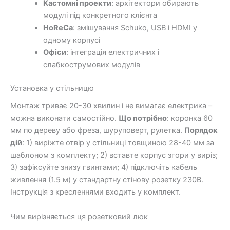
Кастомні проекти
: архітектори обирають
модулі під конкретного клієнта
HoReCa
: змішування Schuko, USB і HDMI у
одному корпусі
Офіси
: інтеграція електричних і
слабкострумових модулів
Установка у стільницю
Монтаж триває 20-30 хвилин і не вимагає електрика –
можна виконати самостійно.
Що потрібно
: коронка 60
мм по дереву або фреза, шуруповерт, рулетка.
Порядок
дій
: 1) виріжте отвір у стільниці товщиною 28-40 мм за
шаблоном з комплекту; 2) вставте корпус згори у виріз;
3) зафіксуйте знизу гвинтами; 4) підключіть кабель
живлення (1.5 м) у стандартну стінову розетку 230В.
Інструкція з кресленнями входить у комплект.
Чим вирізняється ця розетковий люк