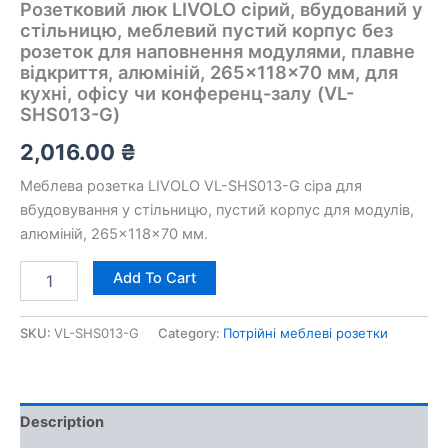
Розетковий люк LIVOLO сірий, вбудований у
стільницю, меблевий пустий корпус без
розеток для наповнення модулями, плавне
відкриття, алюміній, 265×118×70 мм, для
кухні, офісу чи конференц-залу (VL-
SHS013-G)
2,016.00
₴
Меблева розетка LIVOLO VL-SHS013-G сіра для
вбудовування у стільницю, пустий корпус для модулів,
алюміній, 265×118×70 мм.
Add To Cart
SKU:
VL-SHS013-G
Category:
Потрійні меблеві розетки
Description