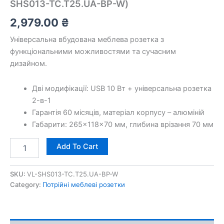
SHS013-TC.T25.UA-BP-W)
2,979.00
₴
Універсальна вбудована меблева розетка з
функціональними можливостями та сучасним
дизайном.
Дві модифікації: USB 10 Вт + універсальна розетка
2-в-1
Гарантія 60 місяців, матеріал корпусу – алюміній
Габарити: 265×118×70 мм, глибина врізання 70 мм
Add To Cart
SKU:
VL-SHS013-TC.T25.UA-BP-W
Category:
Потрійні меблеві розетки