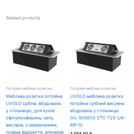
Related products
Потрійні меблеві розетки
Потрійні меблеві розетки
Меблева розетка потрійна
LIVOLO меблева розетка
LIVOLO срібна, вбудована
потрійна срібний висувна
у стільницю, для кухні/
вбудована у стільницю
офісу/конференц-залу,
(VL-SHS013-2TC-T25-UA-
висувна, з заземленням,
6IP-S)
плавне відкриття, алюміній
3,054.00
₴