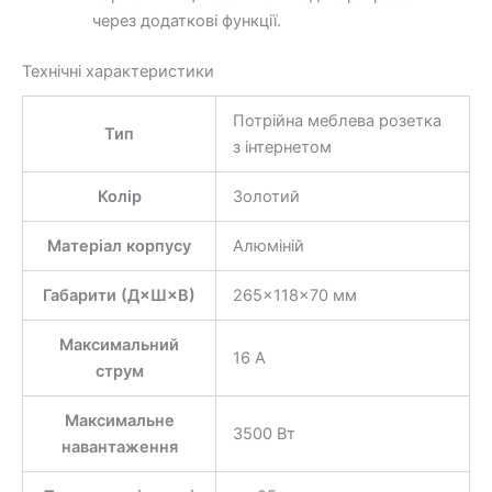
через додаткові функції.
Технічні характеристики
Потрійна меблева розетка
Тип
з інтернетом
Колір
Золотий
Матеріал корпусу
Алюміній
Габарити (Д×Ш×В)
265×118×70 мм
Максимальний
16 А
струм
Максимальне
3500 Вт
навантаження