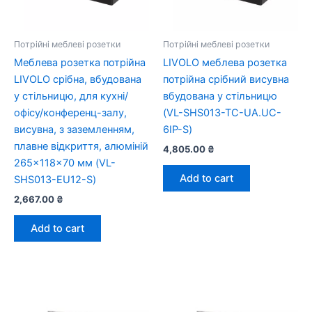
Потрійні меблеві розетки
Потрійні меблеві розетки
Меблева розетка потрійна
LIVOLO меблева розетка
LIVOLO срібна, вбудована
потрійна срібний висувна
у стільницю, для кухні/
вбудована у стільницю
офісу/конференц-залу,
(VL-SHS013-TC-UA.UC-
висувна, з заземленням,
6IP-S)
плавне відкриття, алюміній
4,805.00
₴
265×118×70 мм (VL-
Add to cart
SHS013-EU12-S)
2,667.00
₴
Add to cart