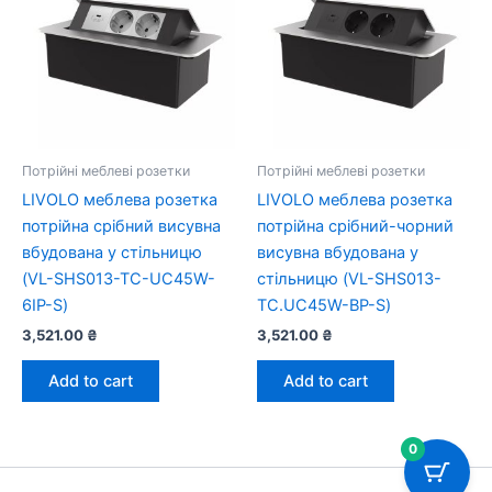
Потрійні меблеві розетки
Потрійні меблеві розетки
LIVOLO меблева розетка
LIVOLO меблева розетка
потрійна срібний висувна
потрійна срібний-чорний
вбудована у стільницю
висувна вбудована у
(VL-SHS013-TC-UC45W-
стільницю (VL-SHS013-
6IP-S)
TC.UC45W-BP-S)
3,521.00
₴
3,521.00
₴
Add to cart
Add to cart
0