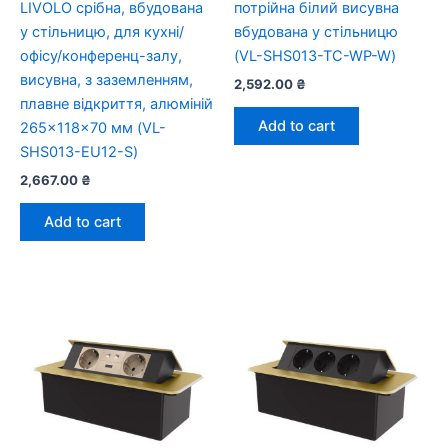
LIVOLO срібна, вбудована
потрійна білий висувна
у стільницю, для кухні/
вбудована у стільницю
офісу/конференц-залу,
(VL-SHS013-TC-WP-W)
висувна, з заземленням,
2,592.00
₴
плавне відкриття, алюміній
Add to cart
265×118×70 мм (VL-
SHS013-EU12-S)
2,667.00
₴
Add to cart