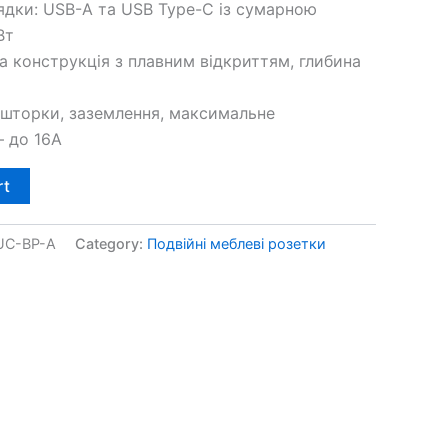
ядки: USB-A та USB Type-C із сумарною
Вт
а конструкція з плавним відкриттям, глибина
і шторки, заземлення, максимальне
 до 16А
rt
UC-BP-A
Category:
Подвійні меблеві розетки