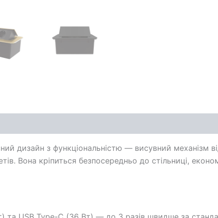
ний дизайн з функціональністю — висувний механізм від
ів. Вона кріпиться безпосередньо до стільниці, економ
 та USB Type-C (36 Вт) — до 3 разів швидше за станда