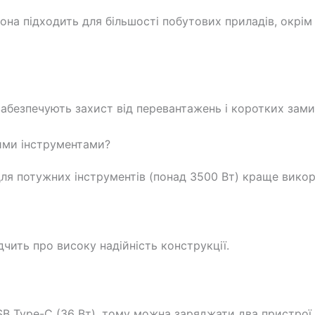
на підходить для більшості побутових приладів, окрім
забезпечують захист від перевантажень і коротких зами
ими інструментами?
я потужних інструментів (понад 3500 Вт) краще викор
дчить про високу надійність конструкції.
USB Type-C (36 Вт), тому можна заряджати два пристрої