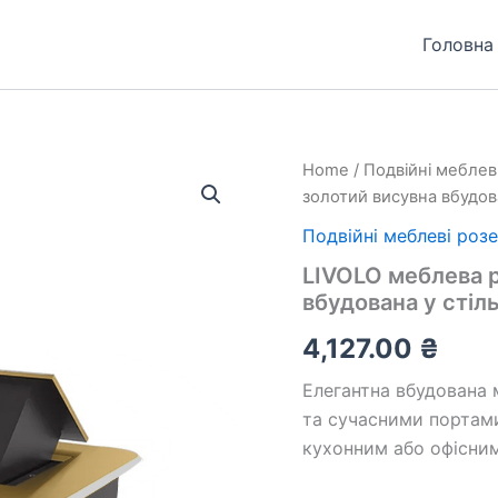
Головна
LIVOLO
Home
/
Подвійні меблев
меблева
золотий висувна вбудов
розетка
одинарна
Подвійні меблеві роз
золотий
LIVOLO меблева 
висувна
вбудована у сті
вбудована
у
4,127.00
₴
стільницю
(VL-
Елегантна вбудована 
SHS012-
TC.UA.UC-
та сучасними портами
BP-
кухонним або офісним
A)
quantity