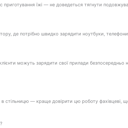
ас приготування їжі — не доведеться тягнути подовжувач
стору, де потрібно швидко зарядити ноутбуки, телефони 
 клієнти можуть зарядити свої прилади безпосередньо на
 в стільницю — краще довірити цю роботу фахівцеві, щ
?