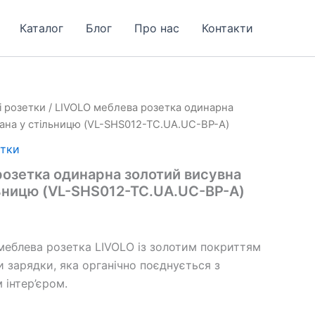
Каталог
Блог
Про нас
Контакти
і розетки
/ LIVOLO меблева розетка одинарна
ана у стільницю (VL-SHS012-TC.UA.UC-BP-A)
етки
розетка одинарна золотий висувна
льницю (VL-SHS012-TC.UA.UC-BP-A)
меблева розетка LIVOLO із золотим покриттям
 зарядки, яка органічно поєднується з
 інтер’єром.