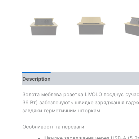
Description
Additional information
Золота меблева розетка LIVOLO поєднує сучас
36 Вт) забезпечують швидке заряджання гаджет
завдяки герметичним шторкам.
Особливості та переваги
Швидке заряджання через USB-A (5 Вт)