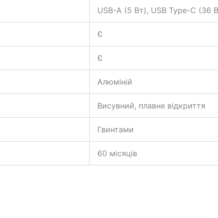
USB-A (5 Вт), USB Type-C (36 В
Є
Є
Алюміній
Висувний, плавне відкриття
Гвинтами
60 місяців