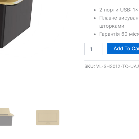
A)
quantity
2 порти USB: 1
Плавне висуван
шторками
Гарантія 60 міс
Add To Ca
SKU:
VL-SHS012-TC-UA.