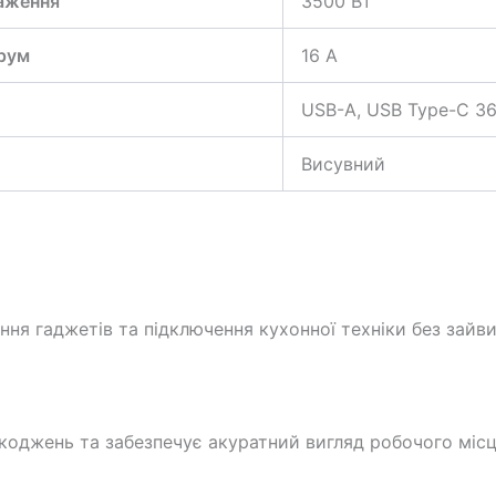
аження
3500 Вт
рум
16 А
USB-A, USB Type-C 36
Висувний
я гаджетів та підключення кухонної техніки без зайвих
коджень та забезпечує акуратний вигляд робочого місц