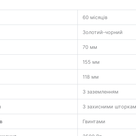
60 місяців
Золотий-чорний
70 мм
155 мм
118 мм
З заземленням
и
З захисними шторка
в
Гвинтами