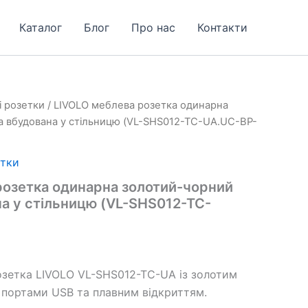
Каталог
Блог
Про нас
Контакти
і розетки
/ LIVOLO меблева розетка одинарна
а вбудована у стільницю (VL-SHS012-TC-UA.UC-BP-
етки
розетка одинарна золотий-чорний
а у стільницю (VL-SHS012-TC-
озетка LIVOLO VL-SHS012-TC-UA із золотим
 портами USB та плавним відкриттям.