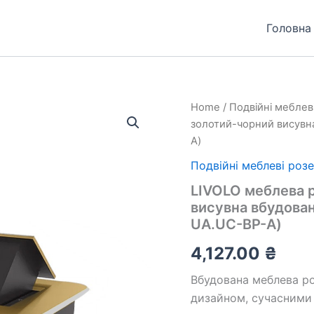
Головна
LIVOLO
Home
/
Подвійні меблев
меблева
золотий-чорний висувн
розетка
A)
одинарна
золотий-
Подвійні меблеві роз
чорний
LIVOLO меблева 
висувна
вбудована
висувна вбудован
у
UA.UC-BP-A)
стільницю
(VL-
4,127.00
₴
SHS012-
TC-
Вбудована меблева р
UA.UC-
дизайном, сучасними
BP-