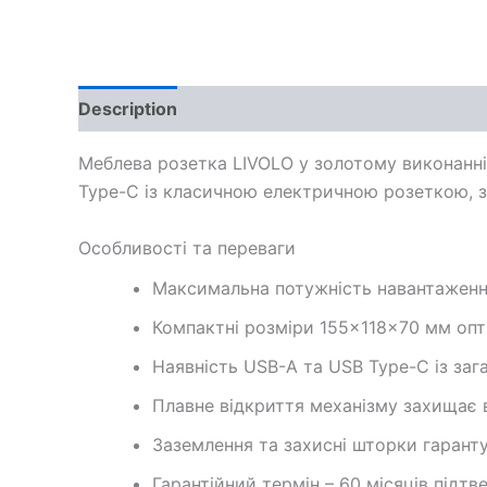
Description
Additional information
Меблева розетка LIVOLO у золотому виконанні
Type-C із класичною електричною розеткою, з
Особливості та переваги
Максимальна потужність навантаження
Компактні розміри 155×118×70 мм опт
Наявність USB-A та USB Type-C із за
Плавне відкриття механізму захищає
Заземлення та захисні шторки гаранту
Гарантійний термін – 60 місяців підт