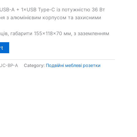
×USB-A + 1×USB Type-C із потужністю 36 Вт
ня з алюмінієвим корпусом та захисними
яців, габарити 155×118×70 мм, з заземленням
rt
UC-BP-A
Category:
Подвійні меблеві розетки