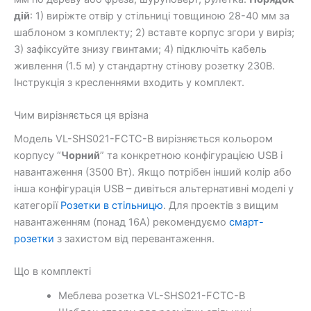
дій
: 1) виріжте отвір у стільниці товщиною 28-40 мм за
шаблоном з комплекту; 2) вставте корпус згори у виріз;
3) зафіксуйте знизу гвинтами; 4) підключіть кабель
живлення (1.5 м) у стандартну стінову розетку 230В.
Інструкція з кресленнями входить у комплект.
Чим вирізняється ця врізна
Модель VL-SHS021-FCTC-B вирізняється кольором
корпусу “
Чорний
” та конкретною конфігурацією USB і
навантаження (3500 Вт). Якщо потрібен інший колір або
інша конфігурація USB – дивіться альтернативні моделі у
категорії
Розетки в стільницю
. Для проектів з вищим
навантаженням (понад 16А) рекомендуємо
смарт-
розетки
з захистом від перевантаження.
Що в комплекті
Меблева розетка VL-SHS021-FCTC-B