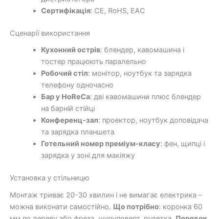
Сертифікація
: CE, RoHS, EAC
Сценарії використання
Кухонний острів
: блендер, кавомашина і
тостер працюють паралельно
Робочий стіл
: монітор, ноутбук та зарядка
телефону одночасно
Бар у HoReCa
: дві кавомашини плюс блендер
на барній стійці
Конференц-зал
: проектор, ноутбук доповідача
та зарядка планшета
Готельний номер преміум-класу
: фен, щипці і
зарядка у зоні для макіяжу
Установка у стільницю
Монтаж триває 20-30 хвилин і не вимагає електрика –
можна виконати самостійно.
Що потрібно
: коронка 60
мм по дереву або фреза, шуруповерт, рулетка.
Порядок