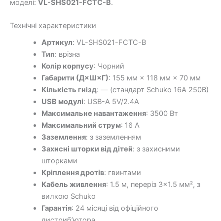
моделі:
VL-SHS021-FCTC-B
.
Технічні характеристики
Артикул
: VL-SHS021-FCTC-B
Тип
: врізна
Колір корпусу
: Чорний
Габарити (Д×Ш×Г)
: 155 мм × 118 мм × 70 мм
Кількість гнізд
: — (стандарт Schuko 16А 250В)
USB модулі
: USB-A 5V/2.4A
Максимальне навантаження
: 3500 Вт
Максимальний струм
: 16 А
Заземлення
: з заземленням
Захисні шторки від дітей
: з захисними
шторками
Кріплення дротів
: гвинтами
Кабель живлення
: 1.5 м, переріз 3×1.5 мм², з
вилкою Schuko
Гарантія
: 24 місяці від офіційного
дистриб’ютора