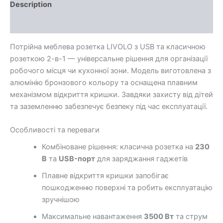
Description
Additional information
Потрійна меблева розетка LIVOLO з USB та класичною
розеткою 2-в-1 — універсальне рішення для організації
робочого місця чи кухонної зони. Модель виготовлена з
алюмінію бронзового кольору та оснащена плавним
механізмом відкриття кришки. Завдяки захисту від дітей
та заземленню забезпечує безпеку під час експлуатації.
Особливості та переваги
Комбіноване рішення: класична розетка на
230
В
та
USB-порт
для заряджання гаджетів
Плавне відкриття кришки запобігає
пошкодженню поверхні та робить експлуатацію
зручнішою
Максимальне навантаження
3500 Вт
та струм