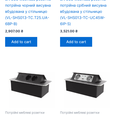
потрійна чорний висувна
потрійна срібний висувна
вбудована у стільницю
вбудована у стільницю
(VL-SHS013-TC.T25.UA-
(VL-SHS013-TC-UC45W-
6BP-B)
6IP-S)
2,907.00
₴
3,521.00
₴
Add to cart
Add to cart
Потрійні меблеві розетки
Потрійні меблеві розетки