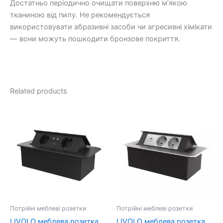
Достатньо періодично очищати поверхню м’якою
тканиною від пилу. Не рекомендується
використовувати абразивні засоби чи агресивні хімікати
— вони можуть пошкодити бронзове покриття.
Related products
Потрійні меблеві розетки
Потрійні меблеві розетки
LIVOLO меблева розетка
LIVOLO меблева розетка