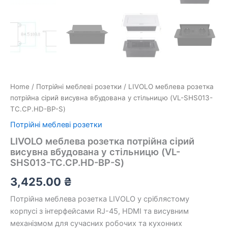
Home
/
Потрійні меблеві розетки
/ LIVOLO меблева розетка
потрійна сірий висувна вбудована у стільницю (VL-SHS013-
TC.CP.HD-BP-S)
Потрійні меблеві розетки
LIVOLO меблева розетка потрійна сірий
висувна вбудована у стільницю (VL-
SHS013-TC.CP.HD-BP-S)
3,425.00
₴
Потрійна меблева розетка LIVOLO у сріблястому
корпусі з інтерфейсами RJ-45, HDMI та висувним
механізмом для сучасних робочих та кухонних