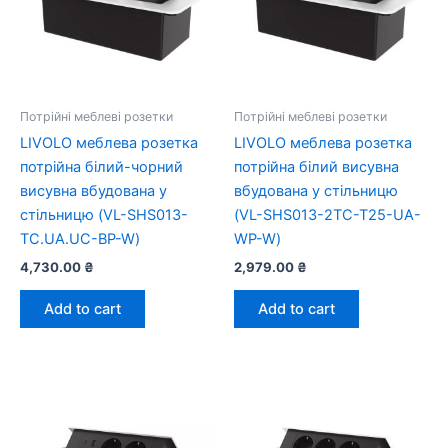
Потрійні меблеві розетки
Потрійні меблеві розетки
LIVOLO меблева розетка
LIVOLO меблева розетка
потрійна білий-чорний
потрійна білий висувна
висувна вбудована у
вбудована у стільницю
стільницю (VL-SHS013-
(VL-SHS013-2TC-T25-UA-
TC.UA.UC-BP-W)
WP-W)
4,730.00
₴
2,979.00
₴
Add to cart
Add to cart