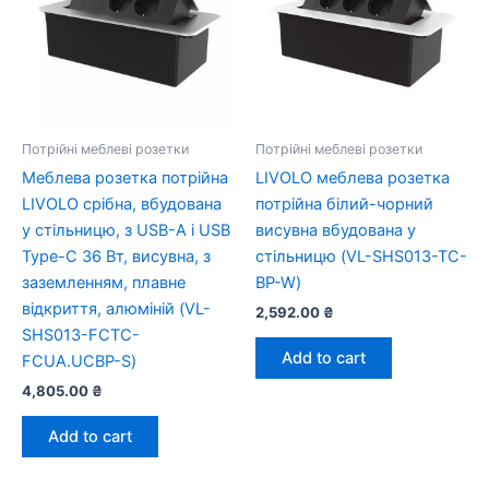
Потрійні меблеві розетки
Потрійні меблеві розетки
Меблева розетка потрійна
LIVOLO меблева розетка
LIVOLO срібна, вбудована
потрійна білий-чорний
у стільницю, з USB-A і USB
висувна вбудована у
Type-C 36 Вт, висувна, з
стільницю (VL-SHS013-TC-
заземленням, плавне
BP-W)
відкриття, алюміній (VL-
2,592.00
₴
SHS013-FCTC-
Add to cart
FCUA.UCBP-S)
4,805.00
₴
Add to cart